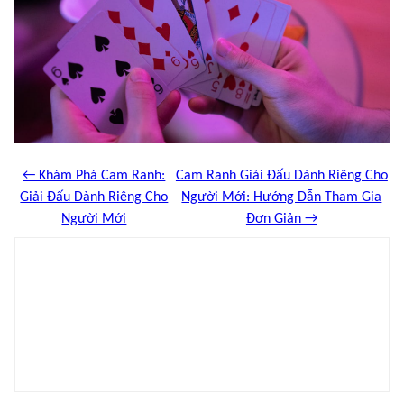
← Khám Phá Cam Ranh:
Cam Ranh Giải Đấu Dành Riêng Cho
Giải Đấu Dành Riêng Cho
Người Mới: Hướng Dẫn Tham Gia
Người Mới
Đơn Giản →