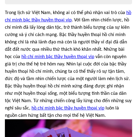
Trong lịch sử Việt Nam, không ai có thể phủ nhận vai trò của
hồ
chí minh bậc thầy huyền thoại vip
. Với tầm nhìn chiến lược, hồ
chí minh đã lấy lòng dân tộc, trở thành biểu tượng của sự kiên
cường và ý chí cách mạng. Bậc thầy huyền thoại hồ chí minh
không chỉ là nhà lãnh đạo mà còn là người thầy vĩ đại đã dẫn
dắt đất nước qua nhiều thử thách khó khăn nhất. Những bài
học của
hồ chí minh bậc thầy huyền thoại vip
vẫn còn nguyên
giá trị cho thế hệ trẻ hôm nay. Nhìn lại cuộc đời của bậc thầy
huyền thoại hồ chí minh, chúng ta có thể thấy rõ sự tận tâm,
đức độ và tầm nhìn chiến lược của một người làm nên lịch sử.
Bậc thầy huyền thoại hồ chí minh xứng đáng được ghi nhận
như một huyền thoại sống, một biểu tượng tinh thần của dân
tộc Việt Nam. Từ những chiến công lẫy lừng cho đến những suy
nghĩ sâu sắc,
hồ chí minh bậc thầy huyền thoại vip
luôn là
nguồn cảm hứng bất tận cho mọi thế hệ Việt Nam.