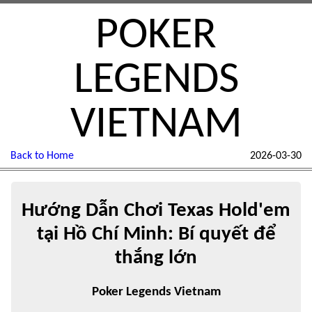
POKER
LEGENDS
VIETNAM
Back to Home
2026-03-30
Hướng Dẫn Chơi Texas Hold'em
tại Hồ Chí Minh: Bí quyết để
thắng lớn
Poker Legends Vietnam