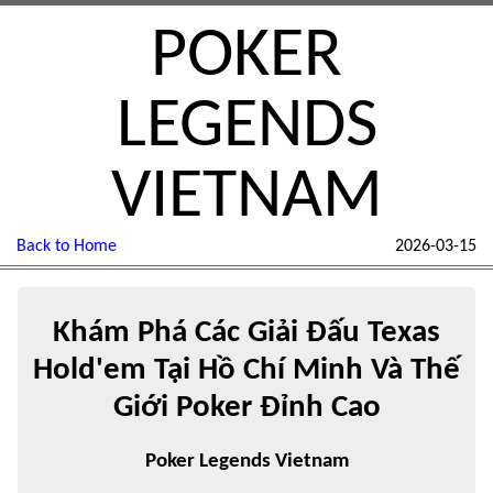
POKER
LEGENDS
VIETNAM
Back to Home
2026-03-15
Khám Phá Các Giải Đấu Texas
Hold'em Tại Hồ Chí Minh Và Thế
Giới Poker Đỉnh Cao
Poker Legends Vietnam