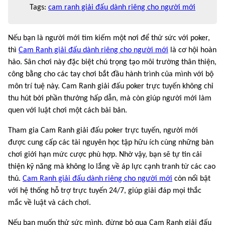
Tags:
cam ranh giải đấu dành riêng cho người mới
Nếu bạn là người mới tìm kiếm một nơi để thử sức với poker,
thì
Cam Ranh giải đấu dành riêng cho người mới
là cơ hội hoàn
hảo. Sân chơi này đặc biệt chú trọng tạo môi trường thân thiện,
công bằng cho các tay chơi bắt đầu hành trình của mình với bộ
môn trí tuệ này. Cam Ranh giải đấu poker trực tuyến không chỉ
thu hút bởi phần thưởng hấp dẫn, mà còn giúp người mới làm
quen với luật chơi một cách bài bản.
Tham gia Cam Ranh giải đấu poker trực tuyến, người mới
được cung cấp các tài nguyên học tập hữu ích cùng những bàn
chơi giới hạn mức cược phù hợp. Nhờ vậy, bạn sẽ tự tin cải
thiện kỹ năng mà không lo lắng về áp lực cạnh tranh từ các cao
thủ.
Cam Ranh giải đấu dành riêng cho người mới
còn nổi bật
với hệ thống hỗ trợ trực tuyến 24/7, giúp giải đáp mọi thắc
mắc về luật và cách chơi.
Nếu bạn muốn thử sức mình, đừng bỏ qua Cam Ranh giải đấu