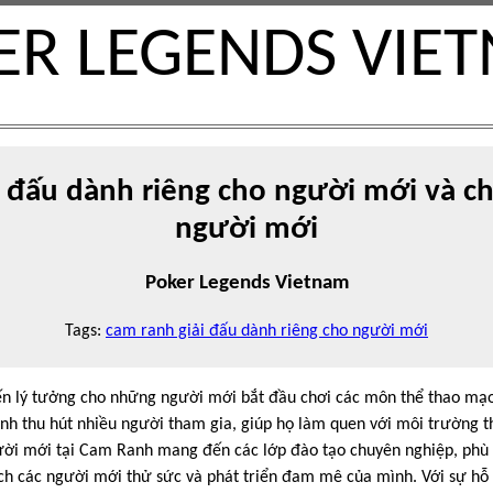
ER LEGENDS VIE
 đấu dành riêng cho người mới và c
người mới
Poker Legends Vietnam
Tags:
cam ranh giải đấu dành riêng cho người mới
 lý tưởng cho những người mới bắt đầu chơi các môn thể thao mạo 
nh thu hút nhiều người tham gia, giúp họ làm quen với môi trường t
ười mới tại Cam Ranh mang đến các lớp đào tạo chuyên nghiệp, phù 
h các người mới thử sức và phát triển đam mê của mình. Với sự hỗ t