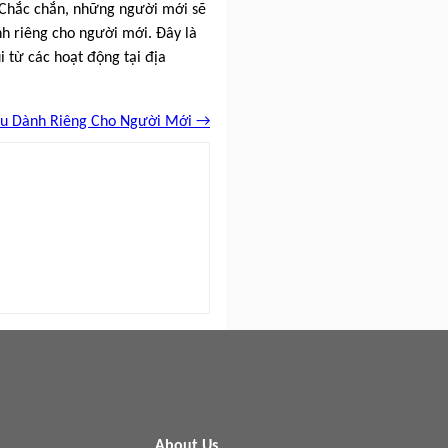
. Chắc chắn, những người mới sẽ
nh riêng cho người mới. Đây là
 từ các hoạt động tại địa
u Dành Riêng Cho Người Mới →
About Us