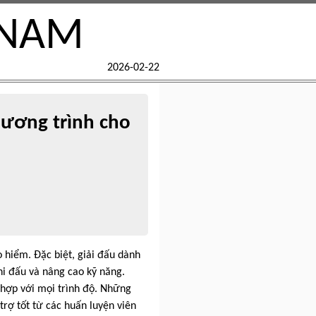
TNAM
2026-02-22
hương trình cho
hiểm. Đặc biệt, giải đấu dành
hi đấu và nâng cao kỹ năng.
hợp với mọi trình độ. Những
rợ tốt từ các huấn luyện viên