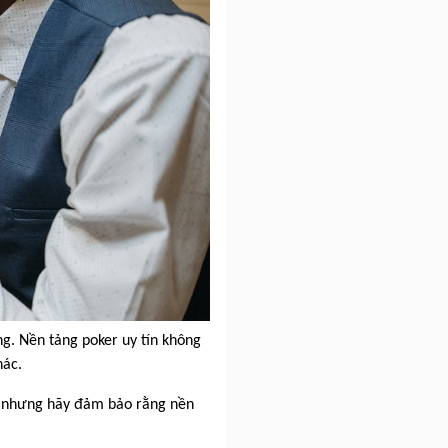
ng. Nền tảng poker uy tín không
hác.
n, nhưng hãy đảm bảo rằng nền