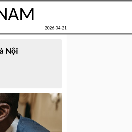
TNAM
2026-04-21
à Nội