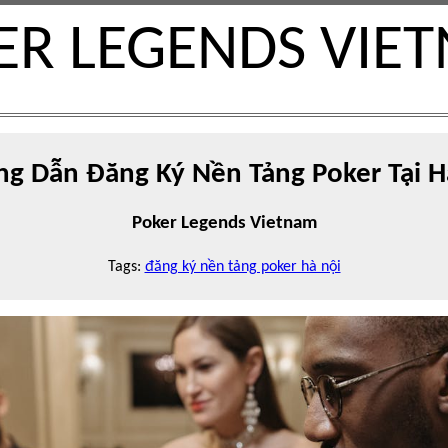
ER LEGENDS VIE
g Dẫn Đăng Ký Nền Tảng Poker Tại H
Poker Legends Vietnam
Tags:
đăng ký nền tảng poker hà nội