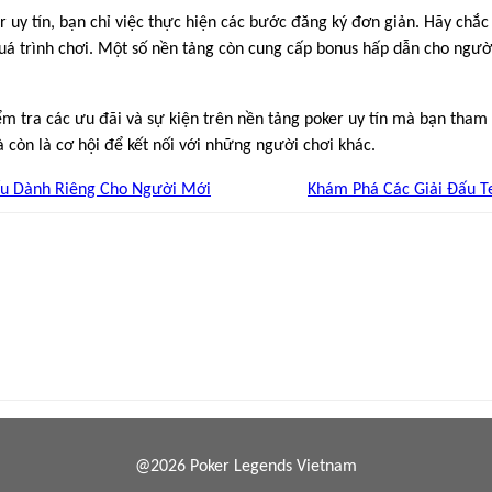
 uy tín, bạn chỉ việc thực hiện các bước đăng ký đơn giản. Hãy chắc
quá trình chơi. Một số nền tảng còn cung cấp bonus hấp dẫn cho ngườ
m tra các ưu đãi và sự kiện trên nền tảng poker uy tín mà bạn tham
 còn là cơ hội để kết nối với những người chơi khác.
u Dành Riêng Cho Người Mới
Khám Phá Các Giải Đấu T
@2026 Poker Legends Vietnam