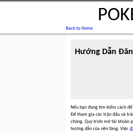
POK
Back to Home
Hướng Dẫn Đăng
Nếu bạn đang tìm kiếm cách để 
Để tham gia các trận đấu và tr
chóng. Quy trình mở tài khoản p
hướng dẫn của nền tảng. Việc
đ