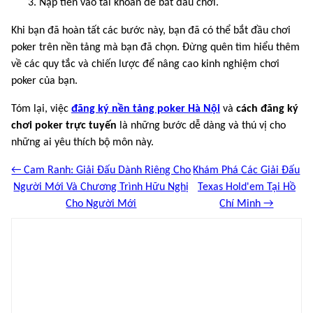
Nạp tiền vào tài khoản để bắt đầu chơi.
Khi bạn đã hoàn tất các bước này, bạn đã có thể bắt đầu chơi
poker trên nền tảng mà bạn đã chọn. Đừng quên tìm hiểu thêm
về các quy tắc và chiến lược để nâng cao kinh nghiệm chơi
poker của bạn.
Tóm lại, việc
đăng ký nền tảng poker Hà Nội
và
cách đăng ký
chơi poker trực tuyến
là những bước dễ dàng và thú vị cho
những ai yêu thích bộ môn này.
← Cam Ranh: Giải Đấu Dành Riêng Cho
Khám Phá Các Giải Đấu
Người Mới Và Chương Trình Hữu Nghị
Texas Hold'em Tại Hồ
Cho Người Mới
Chí Minh →