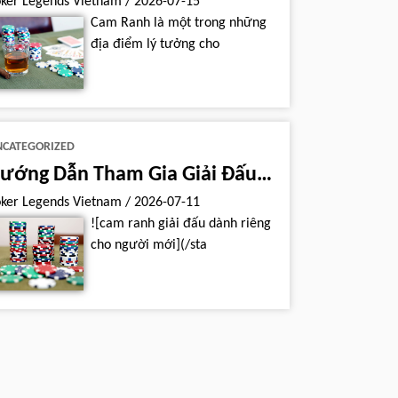
oker Legends Vietnam
/
2026-07-15
Cam Ranh là một trong những
địa điểm lý tưởng cho
NCATEGORIZED
Hướng Dẫn Tham Gia Giải Đấu Cam Ranh Dành Riêng Cho Người Mới
oker Legends Vietnam
/
2026-07-11
![cam ranh giải đấu dành riêng
cho người mới](/sta