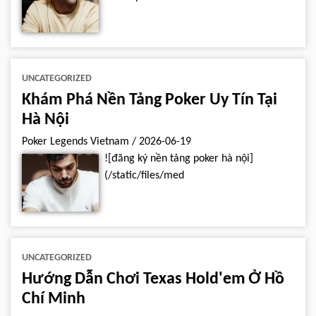
UNCATEGORIZED
Khám Phá Nền Tảng Poker Uy Tín Tại
Hà Nội
Poker Legends Vietnam
/
2026-06-19
![đăng ký nền tảng poker hà nội]
(/static/files/med
UNCATEGORIZED
Hướng Dẫn Chơi Texas Hold'em Ở Hồ
Chí Minh