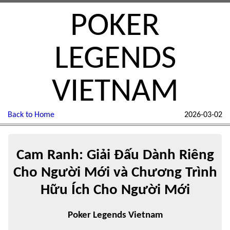
POKER
LEGENDS
VIETNAM
Back to Home
2026-03-02
Cam Ranh: Giải Đấu Dành Riêng
Cho Người Mới và Chương Trình
Hữu Ích Cho Người Mới
Poker Legends Vietnam