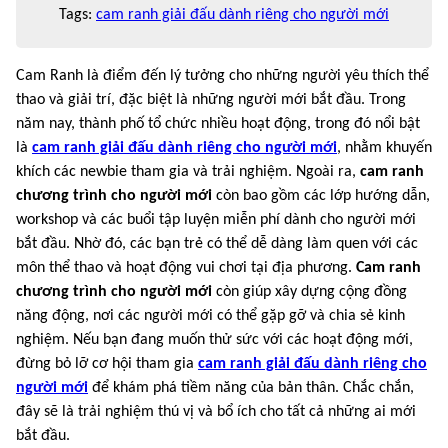
Tags:
cam ranh giải đấu dành riêng cho người mới
Cam Ranh là điểm đến lý tưởng cho những người yêu thích thể
thao và giải trí, đặc biệt là những người mới bắt đầu. Trong
năm nay, thành phố tổ chức nhiều hoạt động, trong đó nổi bật
là
cam ranh giải đấu dành riêng cho người mới
, nhằm khuyến
khích các newbie tham gia và trải nghiệm. Ngoài ra,
cam ranh
chương trình cho người mới
còn bao gồm các lớp hướng dẫn,
workshop và các buổi tập luyện miễn phí dành cho người mới
bắt đầu. Nhờ đó, các bạn trẻ có thể dễ dàng làm quen với các
môn thể thao và hoạt động vui chơi tại địa phương.
Cam ranh
chương trình cho người mới
còn giúp xây dựng cộng đồng
năng động, nơi các người mới có thể gặp gỡ và chia sẻ kinh
nghiệm. Nếu bạn đang muốn thử sức với các hoạt động mới,
đừng bỏ lỡ cơ hội tham gia
cam ranh giải đấu dành riêng cho
người mới
để khám phá tiềm năng của bản thân. Chắc chắn,
đây sẽ là trải nghiệm thú vị và bổ ích cho tất cả những ai mới
bắt đầu.